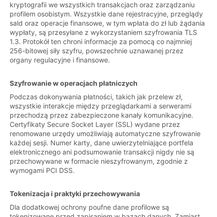
kryptografii we wszystkich transakcjach oraz zarządzaniu
profilem osobistym. Wszystkie dane rejestracyjne, przeglądy
sald oraz operacje finansowe, w tym wpłata do zł lub żądania
wypłaty, są przesyłane z wykorzystaniem szyfrowania TLS
1.3. Protokół ten chroni informacje za pomocą co najmniej
256-bitowej siły szyfru, powszechnie uznawanej przez
organy regulacyjne i finansowe.
Szyfrowanie w operacjach płatniczych
Podczas dokonywania płatności, takich jak przelew zł,
wszystkie interakcje między przeglądarkami a serwerami
przechodzą przez zabezpieczone kanały komunikacyjne.
Certyfikaty Secure Socket Layer (SSL) wydane przez
renomowane urzędy umożliwiają automatyczne szyfrowanie
każdej sesji. Numer karty, dane uwierzytelniające portfela
elektronicznego ani podsumowanie transakcji nigdy nie są
przechowywane w formacie nieszyfrowanym, zgodnie z
wymogami PCI DSS.
Tokenizacja i praktyki przechowywania
Dla dodatkowej ochrony poufne dane profilowe są
tokenizowane przed zapisaniem w bazach danych. Zamiast