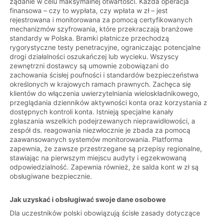
żądanie w celu maksymalnej otwartości. Każda operacja
finansowa – czy to wypłata, czy wpłata w zł – jest
rejestrowana i monitorowana za pomocą certyfikowanych
mechanizmów szyfrowania, które przekraczają branżowe
standardy w Polska. Bramki płatnicze przechodzą
rygorystyczne testy penetracyjne, ograniczając potencjalne
drogi działalności oszukańczej lub wycieku. Wszyscy
zewnętrzni dostawcy są umownie zobowiązani do
zachowania ścisłej poufności i standardów bezpieczeństwa
określonych w krajowych ramach prawnych. Zachęca się
klientów do włączenia uwierzytelniania wieloskładnikowego,
przeglądania dzienników aktywności konta oraz korzystania z
dostępnych kontroli konta. Istnieją specjalne kanały
zgłaszania wszelkich podejrzewanych nieprawidłowości, a
zespół ds. reagowania niezwłocznie je zbada za pomocą
zaawansowanych systemów monitorowania. Platforma
zapewnia, że zawsze przestrzegane są przepisy regionalne,
stawiając na pierwszym miejscu audyty i egzekwowaną
odpowiedzialność. Zapewnia również, że salda kont w zł są
obsługiwane bezpiecznie.
Jak uzyskać i obsługiwać swoje dane osobowe
Dla uczestników polski obowiązują ścisłe zasady dotyczące