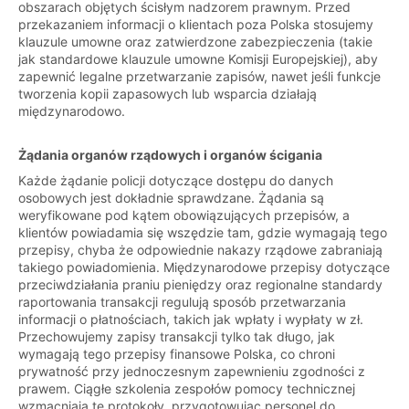
obszarach objętych ścisłym nadzorem prawnym. Przed
przekazaniem informacji o klientach poza Polska stosujemy
klauzule umowne oraz zatwierdzone zabezpieczenia (takie
jak standardowe klauzule umowne Komisji Europejskiej), aby
zapewnić legalne przetwarzanie zapisów, nawet jeśli funkcje
tworzenia kopii zapasowych lub wsparcia działają
międzynarodowo.
Żądania organów rządowych i organów ścigania
Każde żądanie policji dotyczące dostępu do danych
osobowych jest dokładnie sprawdzane. Żądania są
weryfikowane pod kątem obowiązujących przepisów, a
klientów powiadamia się wszędzie tam, gdzie wymagają tego
przepisy, chyba że odpowiednie nakazy rządowe zabraniają
takiego powiadomienia. Międzynarodowe przepisy dotyczące
przeciwdziałania praniu pieniędzy oraz regionalne standardy
raportowania transakcji regulują sposób przetwarzania
informacji o płatnościach, takich jak wpłaty i wypłaty w zł.
Przechowujemy zapisy transakcji tylko tak długo, jak
wymagają tego przepisy finansowe Polska, co chroni
prywatność przy jednoczesnym zapewnieniu zgodności z
prawem. Ciągłe szkolenia zespołów pomocy technicznej
wzmacniają te protokoły, przygotowując personel do