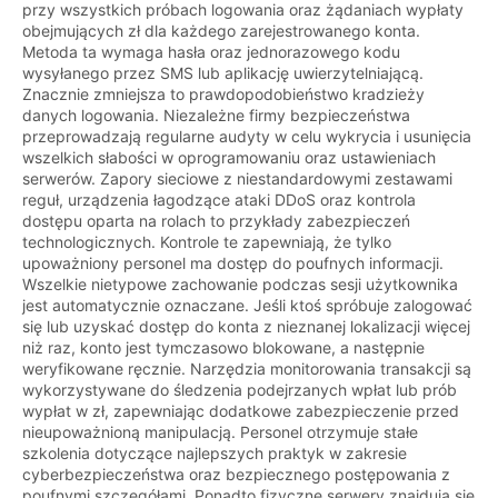
przy wszystkich próbach logowania oraz żądaniach wypłaty
obejmujących zł dla każdego zarejestrowanego konta.
Metoda ta wymaga hasła oraz jednorazowego kodu
wysyłanego przez SMS lub aplikację uwierzytelniającą.
Znacznie zmniejsza to prawdopodobieństwo kradzieży
danych logowania. Niezależne firmy bezpieczeństwa
przeprowadzają regularne audyty w celu wykrycia i usunięcia
wszelkich słabości w oprogramowaniu oraz ustawieniach
serwerów. Zapory sieciowe z niestandardowymi zestawami
reguł, urządzenia łagodzące ataki DDoS oraz kontrola
dostępu oparta na rolach to przykłady zabezpieczeń
technologicznych. Kontrole te zapewniają, że tylko
upoważniony personel ma dostęp do poufnych informacji.
Wszelkie nietypowe zachowanie podczas sesji użytkownika
jest automatycznie oznaczane. Jeśli ktoś spróbuje zalogować
się lub uzyskać dostęp do konta z nieznanej lokalizacji więcej
niż raz, konto jest tymczasowo blokowane, a następnie
weryfikowane ręcznie. Narzędzia monitorowania transakcji są
wykorzystywane do śledzenia podejrzanych wpłat lub prób
wypłat w zł, zapewniając dodatkowe zabezpieczenie przed
nieupoważnioną manipulacją. Personel otrzymuje stałe
szkolenia dotyczące najlepszych praktyk w zakresie
cyberbezpieczeństwa oraz bezpiecznego postępowania z
poufnymi szczegółami. Ponadto fizyczne serwery znajdują się