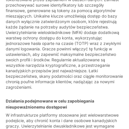
przechowywać surowe identyfikatory lub szczegóły
finansowe, generowane są tokeny za pomocą algorytmów
mieszających. Unikalne klucze umożliwiają dostęp do bazy
danych wyłącznie zatwierdzonym osobom, które rejestrują
każde żądanie na potrzeby audytów bezpieczeństwa.
Uwierzytelnianie wieloskładnikowe (MFA) dodaje dodatkową
warstwę ochrony dostępu do konta, wykorzystując
jednorazowe hasła oparte na czasie (TOTP) wraz z zwykłymi
danymi logowania. Gracze powinni włączyć tę funkcję w
ustawieniach, aby zapewnić maksymalne bezpieczeństwo
swoich profili i środków. Regularnie aktualizowane są
wszystkie narzędzia kryptograficzne, a przestrzeganie
kanadyjskich przepisów jest najważniejsze. Łatki
bezpieczeństwa, skany podatności oraz ciągłe monitorowanie
chronią poufne informacje klientów, nadążając za nowymi
zagrożeniami.
Działania podejmowane w celu zapobiegania
nieupoważnionemu dostępowi
W infrastrukturze platformy stosowane jest wielowarstwowe
podejście, aby chronić konta i dane osobowe kanadyjskich
graczy. Uwierzytelnianie dwuskładnikowe jest wymagane