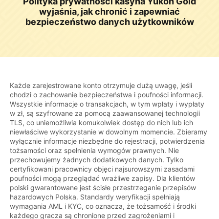
Polityka prywatności kasyna Yukon Gold
wyjaśnia, jak chronić i zapewniać
bezpieczeństwo danych użytkowników
Każde zarejestrowane konto otrzymuje dużą uwagę, jeśli
chodzi o zachowanie bezpieczeństwa i poufności informacji.
Wszystkie informacje o transakcjach, w tym wpłaty i wypłaty
w zł, są szyfrowane za pomocą zaawansowanej technologii
TLS, co uniemożliwia komukolwiek dostęp do nich lub ich
niewłaściwe wykorzystanie w dowolnym momencie. Zbieramy
wyłącznie informacje niezbędne do rejestracji, potwierdzenia
tożsamości oraz spełnienia wymogów prawnych. Nie
przechowujemy żadnych dodatkowych danych. Tylko
certyfikowani pracownicy objęci najsurowszymi zasadami
poufności mogą przeglądać wrażliwe zapisy. Dla klientów
polski gwarantowane jest ścisłe przestrzeganie przepisów
hazardowych Polska. Standardy weryfikacji spełniają
wymagania AML i KYC, co oznacza, że tożsamość i środki
każdego gracza są chronione przed zagrożeniami i