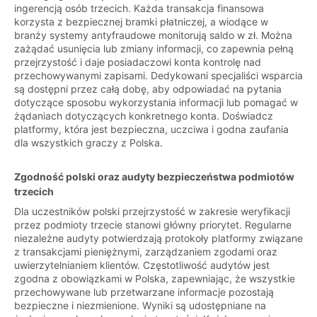
ingerencją osób trzecich. Każda transakcja finansowa
korzysta z bezpiecznej bramki płatniczej, a wiodące w
branży systemy antyfraudowe monitorują saldo w zł. Można
zażądać usunięcia lub zmiany informacji, co zapewnia pełną
przejrzystość i daje posiadaczowi konta kontrolę nad
przechowywanymi zapisami. Dedykowani specjaliści wsparcia
są dostępni przez całą dobę, aby odpowiadać na pytania
dotyczące sposobu wykorzystania informacji lub pomagać w
żądaniach dotyczących konkretnego konta. Doświadcz
platformy, która jest bezpieczna, uczciwa i godna zaufania
dla wszystkich graczy z Polska.
Zgodność polski oraz audyty bezpieczeństwa podmiotów
trzecich
Dla uczestników polski przejrzystość w zakresie weryfikacji
przez podmioty trzecie stanowi główny priorytet. Regularne
niezależne audyty potwierdzają protokoły platformy związane
z transakcjami pieniężnymi, zarządzaniem zgodami oraz
uwierzytelnianiem klientów. Częstotliwość audytów jest
zgodna z obowiązkami w Polska, zapewniając, że wszystkie
przechowywane lub przetwarzane informacje pozostają
bezpieczne i niezmienione. Wyniki są udostępniane na