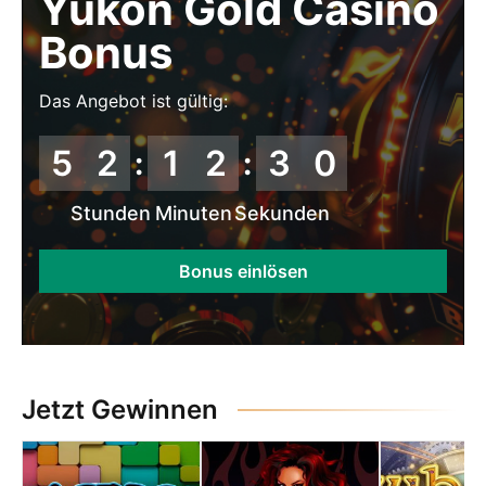
Yukon Gold Casino
Bonus
Das Angebot ist gültig:
5
2
1
2
2
8
:
:
Stunden
Minuten
Sekunden
Bonus einlösen
Jetzt Gewinnen