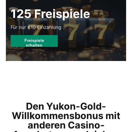
125 Freispiele
Für nur €10 Einzahlung
Freispiele
erhalten
Den Yukon-Gold-
Willkommensbonus mit
anderen Casino-