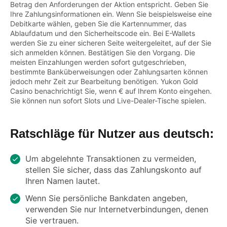
Betrag den Anforderungen der Aktion entspricht. Geben Sie
Ihre Zahlungsinformationen ein. Wenn Sie beispielsweise eine
Debitkarte wählen, geben Sie die Kartennummer, das
Ablaufdatum und den Sicherheitscode ein. Bei E-Wallets
werden Sie zu einer sicheren Seite weitergeleitet, auf der Sie
sich anmelden können. Bestätigen Sie den Vorgang. Die
meisten Einzahlungen werden sofort gutgeschrieben,
bestimmte Banküberweisungen oder Zahlungsarten können
jedoch mehr Zeit zur Bearbeitung benötigen. Yukon Gold
Casino benachrichtigt Sie, wenn € auf Ihrem Konto eingehen.
Sie können nun sofort Slots und Live-Dealer-Tische spielen.
Ratschläge für Nutzer aus deutsch:
Um abgelehnte Transaktionen zu vermeiden,
stellen Sie sicher, dass das Zahlungskonto auf
Ihren Namen lautet.
Wenn Sie persönliche Bankdaten angeben,
verwenden Sie nur Internetverbindungen, denen
Sie vertrauen.