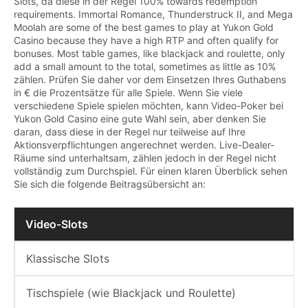
Slots, da diese in der Regel 100% towards redemption
requirements. Immortal Romance, Thunderstruck II, and Mega
Moolah are some of the best games to play at Yukon Gold
Casino because they have a high RTP and often qualify for
bonuses. Most table games, like blackjack and roulette, only
add a small amount to the total, sometimes as little as 10%
zählen. Prüfen Sie daher vor dem Einsetzen Ihres Guthabens
in € die Prozentsätze für alle Spiele. Wenn Sie viele
verschiedene Spiele spielen möchten, kann Video-Poker bei
Yukon Gold Casino eine gute Wahl sein, aber denken Sie
daran, dass diese in der Regel nur teilweise auf Ihre
Aktionsverpflichtungen angerechnet werden. Live-Dealer-
Räume sind unterhaltsam, zählen jedoch in der Regel nicht
vollständig zum Durchspiel. Für einen klaren Überblick sehen
Sie sich die folgende Beitragsübersicht an:
Video-Slots
Klassische Slots
Tischspiele (wie Blackjack und Roulette)