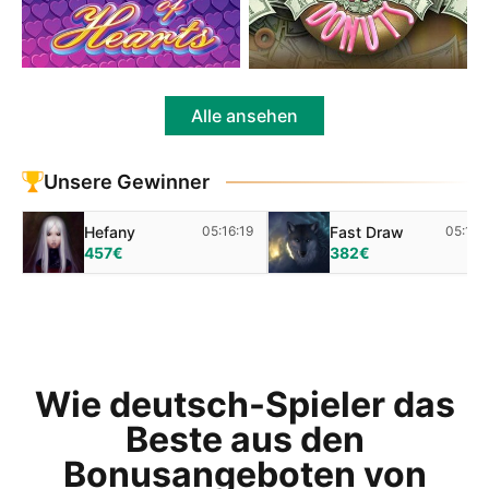
Alle ansehen
Unsere Gewinner
Hefany
05:16:19
Fast Draw
05:16:
457€
382€
Wie deutsch-Spieler das
Beste aus den
Bonusangeboten von