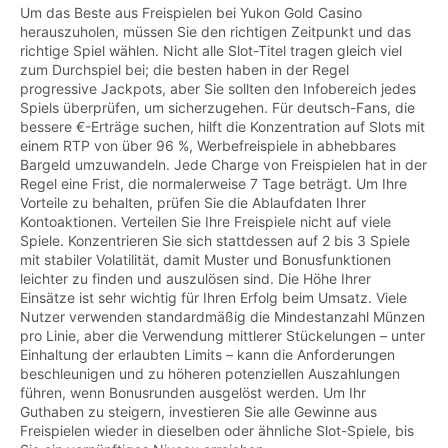
Um das Beste aus Freispielen bei Yukon Gold Casino
herauszuholen, müssen Sie den richtigen Zeitpunkt und das
richtige Spiel wählen. Nicht alle Slot-Titel tragen gleich viel
zum Durchspiel bei; die besten haben in der Regel
progressive Jackpots, aber Sie sollten den Infobereich jedes
Spiels überprüfen, um sicherzugehen. Für deutsch-Fans, die
bessere €-Erträge suchen, hilft die Konzentration auf Slots mit
einem RTP von über 96 %, Werbefreispiele in abhebbares
Bargeld umzuwandeln. Jede Charge von Freispielen hat in der
Regel eine Frist, die normalerweise 7 Tage beträgt. Um Ihre
Vorteile zu behalten, prüfen Sie die Ablaufdaten Ihrer
Kontoaktionen. Verteilen Sie Ihre Freispiele nicht auf viele
Spiele. Konzentrieren Sie sich stattdessen auf 2 bis 3 Spiele
mit stabiler Volatilität, damit Muster und Bonusfunktionen
leichter zu finden und auszulösen sind. Die Höhe Ihrer
Einsätze ist sehr wichtig für Ihren Erfolg beim Umsatz. Viele
Nutzer verwenden standardmäßig die Mindestanzahl Münzen
pro Linie, aber die Verwendung mittlerer Stückelungen – unter
Einhaltung der erlaubten Limits – kann die Anforderungen
beschleunigen und zu höheren potenziellen Auszahlungen
führen, wenn Bonusrunden ausgelöst werden. Um Ihr
Guthaben zu steigern, investieren Sie alle Gewinne aus
Freispielen wieder in dieselben oder ähnliche Slot-Spiele, bis