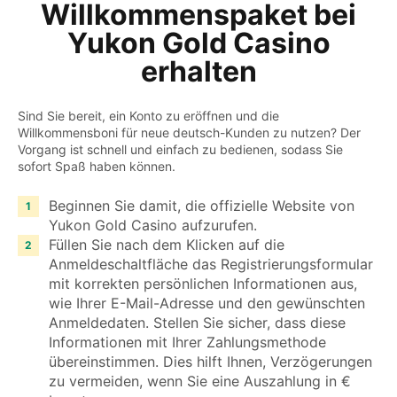
Willkommenspaket bei
Yukon Gold Casino
erhalten
Sind Sie bereit, ein Konto zu eröffnen und die
Willkommensboni für neue deutsch-Kunden zu nutzen? Der
Vorgang ist schnell und einfach zu bedienen, sodass Sie
sofort Spaß haben können.
Beginnen Sie damit, die offizielle Website von
Yukon Gold Casino aufzurufen.
Füllen Sie nach dem Klicken auf die
Anmeldeschaltfläche das Registrierungsformular
mit korrekten persönlichen Informationen aus,
wie Ihrer E-Mail-Adresse und den gewünschten
Anmeldedaten. Stellen Sie sicher, dass diese
Informationen mit Ihrer Zahlungsmethode
übereinstimmen. Dies hilft Ihnen, Verzögerungen
zu vermeiden, wenn Sie eine Auszahlung in €