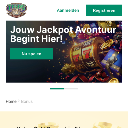
Aanmelden
Registreren
Jouw Jackpot Avontuur
Begint Hier!
Nu spelen
Home
Bonus