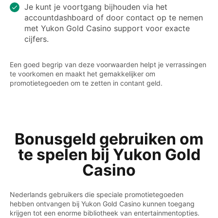
Je kunt je voortgang bijhouden via het
accountdashboard of door contact op te nemen
met Yukon Gold Casino support voor exacte
cijfers.
Een goed begrip van deze voorwaarden helpt je verrassingen
te voorkomen en maakt het gemakkelijker om
promotietegoeden om te zetten in contant geld.
Bonusgeld gebruiken om
te spelen bij Yukon Gold
Casino
Nederlands gebruikers die speciale promotietegoeden
hebben ontvangen bij Yukon Gold Casino kunnen toegang
krijgen tot een enorme bibliotheek van entertainmentopties.