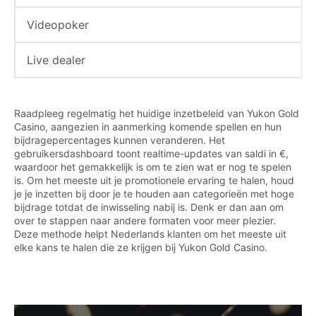
Videopoker
Live dealer
Raadpleeg regelmatig het huidige inzetbeleid van Yukon Gold
Casino, aangezien in aanmerking komende spellen en hun
bijdragepercentages kunnen veranderen. Het
gebruikersdashboard toont realtime-updates van saldi in €,
waardoor het gemakkelijk is om te zien wat er nog te spelen
is. Om het meeste uit je promotionele ervaring te halen, houd
je je inzetten bij door je te houden aan categorieën met hoge
bijdrage totdat de inwisseling nabij is. Denk er dan aan om
over te stappen naar andere formaten voor meer plezier.
Deze methode helpt Nederlands klanten om het meeste uit
elke kans te halen die ze krijgen bij Yukon Gold Casino.