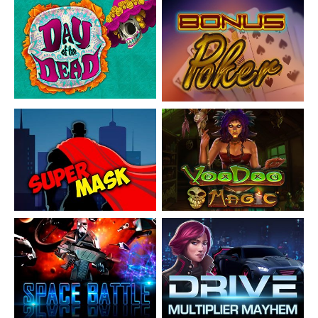
Contact opnemen met support voor vragen en
problemen met betrekking tot bonussen