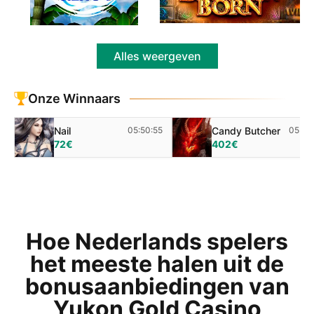
Alles weergeven
Onze Winnaars
Nail
05:50:55
Candy Butcher
05:50
72€
402€
Hoe Nederlands spelers
het meeste halen uit de
bonusaanbiedingen van
Yukon Gold Casino