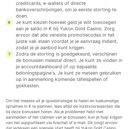
creditcards, e-wallets of directe
bankoverschrijvingen, om je eerste storting te
doen.
Je kunt kiezen hoeveel geld je wilt toevoegen
aan je saldo in € bij Yukon Gold Casino. Zorg
ervoor dat alle vereiste promotiecodes in het
juiste vak staan voordat je je aanvraag indient,
zodat je je aanbod kunt krijgen.
Zodra de storting is goedgekeurd, verschijnen
de bonussen meestal direct. Je kunt ze vinden in
je accountdashboard of op bepaalde
beloningspagina's. Je kunt ze meteen gebruiken
op in aanmerking komende tafelspellen of
gokkasten.
Om het meeste uit je speelstrategie te halen en toekomstige
opnames in € te plannen, lees altijd de inzetvoorwaarden die
bij deze bonussen horen. Als je problemen hebt met
aanmelden of het claimen van je bonussen, kun je hulp krijgen
van het supportteam via livechat of e-mail. Dit zorgt ervoor
dat iedereen een soepele start heeft bij Yukon Gold Casino.