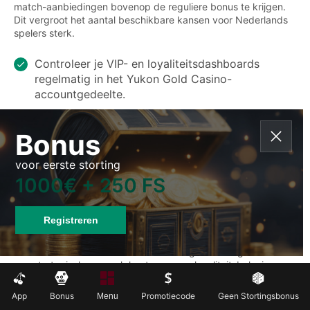
match-aanbiedingen bovenop de reguliere bonus te krijgen.
Dit vergroot het aantal beschikbare kansen voor Nederlands
spelers sterk.
Controleer je VIP- en loyaliteitsdashboards
regelmatig in het Yukon Gold Casino-
accountgedeelte.
Gebruik je punten voordat ze verlopen en tijdens
periodes waarin bonussen beschikbaar zijn om
Bonus
meer geld terug te krijgen.
voor eerste storting
Neem deel aan regelmatige VIP-evenementen om
1000€ + 250 FS
voordelen te krijgen die reguliere klanten niet
kunnen krijgen.
Registreren
Klanten kunnen hun gamingervaring bij Yukon Gold Casino
behouden en verbeteren zonder meer geld uit te geven als ze
een strategische aanpak hanteren voor loyaliteitsbeloningen.
Dit maakt elke sessie lonender in reële termen.
App
Bonus
Promotiecode
Geen Stortingsbonus
Menu