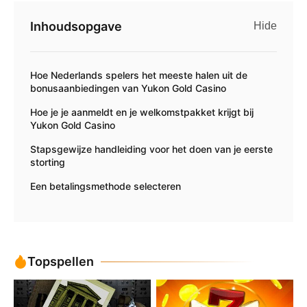
Inhoudsopgave
Hide
Hoe Nederlands spelers het meeste halen uit de
bonusaanbiedingen van Yukon Gold Casino
Hoe je je aanmeldt en je welkomstpakket krijgt bij
Yukon Gold Casino
Stapsgewijze handleiding voor het doen van je eerste
storting
Een betalingsmethode selecteren
Hoe je de storting afrondt
Advies voor gebruikers uit Nederlands:
De inzetvereisten voor Yukon Gold-bonussen
Topspellen
begrijpen
Hoe inzetten opnames beïnvloedt