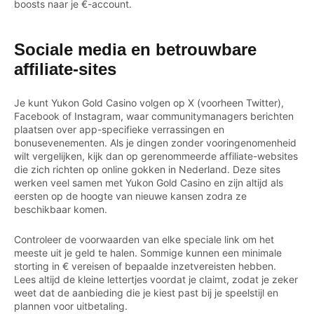
boosts naar je €-account.
Sociale media en betrouwbare
affiliate-sites
Je kunt Yukon Gold Casino volgen op X (voorheen Twitter),
Facebook of Instagram, waar communitymanagers berichten
plaatsen over app-specifieke verrassingen en
bonusevenementen. Als je dingen zonder vooringenomenheid
wilt vergelijken, kijk dan op gerenommeerde affiliate-websites
die zich richten op online gokken in Nederland. Deze sites
werken veel samen met Yukon Gold Casino en zijn altijd als
eersten op de hoogte van nieuwe kansen zodra ze
beschikbaar komen.
Controleer de voorwaarden van elke speciale link om het
meeste uit je geld te halen. Sommige kunnen een minimale
storting in € vereisen of bepaalde inzetvereisten hebben.
Lees altijd de kleine lettertjes voordat je claimt, zodat je zeker
weet dat de aanbieding die je kiest past bij je speelstijl en
plannen voor uitbetaling.