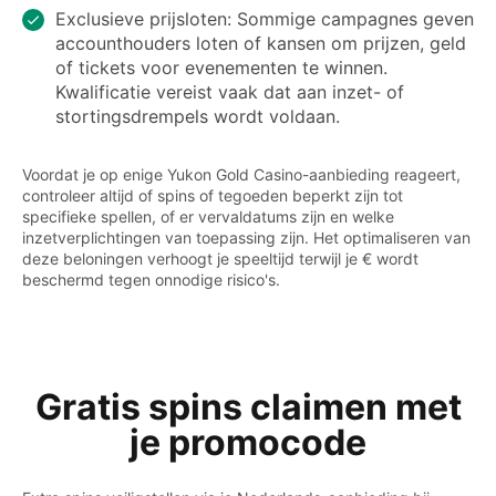
Exclusieve prijsloten: Sommige campagnes geven
accounthouders loten of kansen om prijzen, geld
of tickets voor evenementen te winnen.
Kwalificatie vereist vaak dat aan inzet- of
stortingsdrempels wordt voldaan.
Voordat je op enige Yukon Gold Casino-aanbieding reageert,
controleer altijd of spins of tegoeden beperkt zijn tot
specifieke spellen, of er vervaldatums zijn en welke
inzetverplichtingen van toepassing zijn. Het optimaliseren van
deze beloningen verhoogt je speeltijd terwijl je € wordt
beschermd tegen onnodige risico's.
Gratis spins claimen met
je promocode