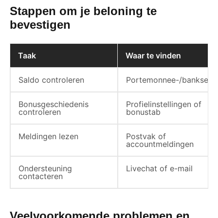
Stappen om je beloning te
bevestigen
Taak
Waar te vinden
Saldo controleren
Portemonnee-/banksecti
Bonusgeschiedenis
Profielinstellingen of
controleren
bonustab
Meldingen lezen
Postvak of
accountmeldingen
Ondersteuning
Livechat of e-mail
contacteren
Veelvoorkomende problemen en