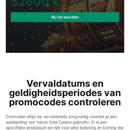
52600 €
Nu lid worden
Vervaldatums en
geldigheidsperiodes van
promocodes controleren
Controleer altijd de vervaldetails zorgvuldig voordat je een
aanbieding van Yukon Gold Casino gebruikt. Er is een
specifieke einddatum en-tijd voor elke beloning en korting die