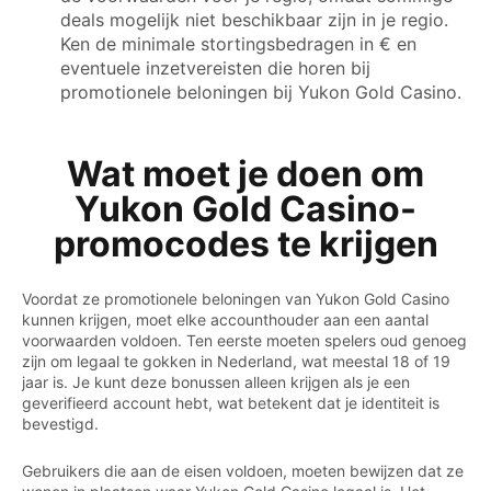
deals mogelijk niet beschikbaar zijn in je regio.
Ken de minimale stortingsbedragen in € en
eventuele inzetvereisten die horen bij
promotionele beloningen bij Yukon Gold Casino.
Wat moet je doen om
Yukon Gold Casino-
promocodes te krijgen
Voordat ze promotionele beloningen van Yukon Gold Casino
kunnen krijgen, moet elke accounthouder aan een aantal
voorwaarden voldoen. Ten eerste moeten spelers oud genoeg
zijn om legaal te gokken in Nederland, wat meestal 18 of 19
jaar is. Je kunt deze bonussen alleen krijgen als je een
geverifieerd account hebt, wat betekent dat je identiteit is
bevestigd.
Gebruikers die aan de eisen voldoen, moeten bewijzen dat ze