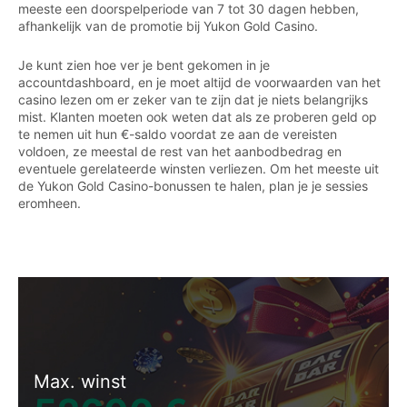
meeste een doorspelperiode van 7 tot 30 dagen hebben,
afhankelijk van de promotie bij Yukon Gold Casino.
Je kunt zien hoe ver je bent gekomen in je
accountdashboard, en je moet altijd de voorwaarden van het
casino lezen om er zeker van te zijn dat je niets belangrijks
mist. Klanten moeten ook weten dat als ze proberen geld op
te nemen uit hun €-saldo voordat ze aan de vereisten
voldoen, ze meestal de rest van het aanbodbedrag en
eventuele gerelateerde winsten verliezen. Om het meeste uit
de Yukon Gold Casino-bonussen te halen, plan je je sessies
eromheen.
Max. winst