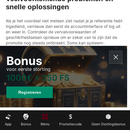
snelle oplossingen
Als je het voordeel niet meteen ziet nadat je je referentie hebt
ingediend, vernieuw dan eerst de accountinterface of log uit
en weer in. Controleer de vervalvoorwaarden of
geschiktheidseisen opnieuw om er zeker van te zijn dat de
promotie nog steeds ontbreekt. Soms kan systeem-
synchronisatie een vertraging veroorzaken, maar
ondersteuning kan helpen om problemen met je €-saldo of
Bonus
ontbrekende vermeldingen op te lossen.
voor eerste storting
Als je ervoor zorgt dat de huidige Yukon Gold Casino-
1000€ + 250 FS
promotionele beloning op je profiel staat, mis je geen kansen
en worden toekomstige opnames of doorspelvereisten
gemakkelijker, waardoor je gamesessies soepel en duidelijk
Registreren
verlopen.
Veelvoorkomende
problemen met
App
Bonus
Promotiecode
Geen Stortingsbonus
Menu