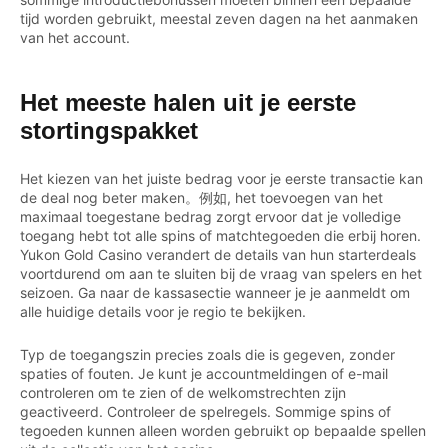
tijd worden gebruikt, meestal zeven dagen na het aanmaken
van het account.
Het meeste halen uit je eerste
stortingspakket
Het kiezen van het juiste bedrag voor je eerste transactie kan
de deal nog beter maken。例如, het toevoegen van het
maximaal toegestane bedrag zorgt ervoor dat je volledige
toegang hebt tot alle spins of matchtegoeden die erbij horen.
Yukon Gold Casino verandert de details van hun starterdeals
voortdurend om aan te sluiten bij de vraag van spelers en het
seizoen. Ga naar de kassasectie wanneer je je aanmeldt om
alle huidige details voor je regio te bekijken.
Typ de toegangszin precies zoals die is gegeven, zonder
spaties of fouten. Je kunt je accountmeldingen of e-mail
controleren om te zien of de welkomstrechten zijn
geactiveerd. Controleer de spelregels. Sommige spins of
tegoeden kunnen alleen worden gebruikt op bepaalde spellen