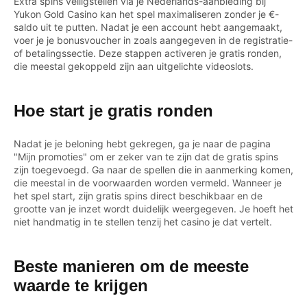
Extra spins veiligstellen via je Nederlands-aanbieding bij
Yukon Gold Casino kan het spel maximaliseren zonder je €-
saldo uit te putten. Nadat je een account hebt aangemaakt,
voer je je bonusvoucher in zoals aangegeven in de registratie-
of betalingssectie. Deze stappen activeren je gratis ronden,
die meestal gekoppeld zijn aan uitgelichte videoslots.
Hoe start je gratis ronden
Nadat je je beloning hebt gekregen, ga je naar de pagina
"Mijn promoties" om er zeker van te zijn dat de gratis spins
zijn toegevoegd. Ga naar de spellen die in aanmerking komen,
die meestal in de voorwaarden worden vermeld. Wanneer je
het spel start, zijn gratis spins direct beschikbaar en de
grootte van je inzet wordt duidelijk weergegeven. Je hoeft het
niet handmatig in te stellen tenzij het casino je dat vertelt.
Beste manieren om de meeste
waarde te krijgen