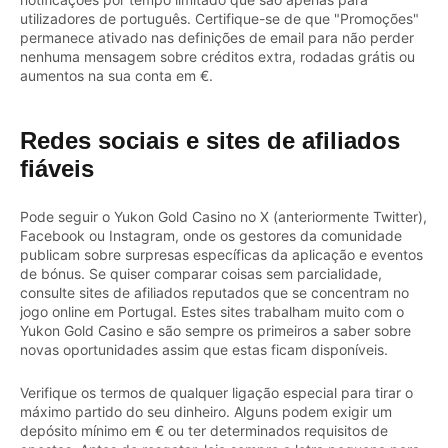
utilizadores de português. Certifique-se de que "Promoções"
permanece ativado nas definições de email para não perder
nenhuma mensagem sobre créditos extra, rodadas grátis ou
aumentos na sua conta em €.
Redes sociais e sites de afiliados
fiáveis
Pode seguir o Yukon Gold Casino no X (anteriormente Twitter),
Facebook ou Instagram, onde os gestores da comunidade
publicam sobre surpresas específicas da aplicação e eventos
de bónus. Se quiser comparar coisas sem parcialidade,
consulte sites de afiliados reputados que se concentram no
jogo online em Portugal. Estes sites trabalham muito com o
Yukon Gold Casino e são sempre os primeiros a saber sobre
novas oportunidades assim que estas ficam disponíveis.
Verifique os termos de qualquer ligação especial para tirar o
máximo partido do seu dinheiro. Alguns podem exigir um
depósito mínimo em € ou ter determinados requisitos de