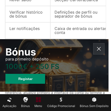
Verificar histórico
Definições de perfil ou
de bónus
separador de bónus
Ler notificações
Caixa de entrada ou alertas d
conta
Contactar apoio
Chat ao vivo ou email
Bónus
para primeiro depósito
1000€ + 250 FS
Problemas comuns e soluções
rápidas
Registar
Se não vir o benefício imediatamente após submeter a sua
referência, atualize primeiro a interface da conta ou termine a
sessão e volte a iniciar. Verifique novamente as condições de
expiração ou os requisitos de elegibilidade para garantir que
Aplicação
Bónus
Código Promocional
Bónus Sem Depósito
Menu
a promoção ainda está em falta. Por vezes, a sincronização