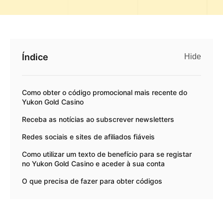
Índice
Hide
Como obter o código promocional mais recente do
Yukon Gold Casino
Receba as notícias ao subscrever newsletters
Redes sociais e sites de afiliados fiáveis
Como utilizar um texto de benefício para se registar
no Yukon Gold Casino e aceder à sua conta
O que precisa de fazer para obter códigos
promocionais do Yukon Gold Casino
Que tipos de bónus pode obter com códigos
promocionais do Yukon Gold Casino?