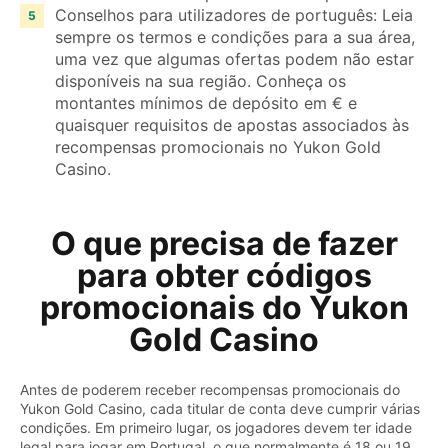
Conselhos para utilizadores de português: Leia
sempre os termos e condições para a sua área,
uma vez que algumas ofertas podem não estar
disponíveis na sua região. Conheça os
montantes mínimos de depósito em € e
quaisquer requisitos de apostas associados às
recompensas promocionais no Yukon Gold
Casino.
O que precisa de fazer
para obter códigos
promocionais do Yukon
Gold Casino
Antes de poderem receber recompensas promocionais do
Yukon Gold Casino, cada titular de conta deve cumprir várias
condições. Em primeiro lugar, os jogadores devem ter idade
legal para jogar em Portugal, o que normalmente é 18 ou 19