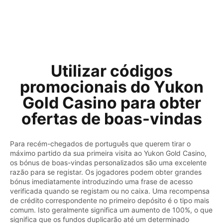
Utilizar códigos
promocionais do Yukon
Gold Casino para obter
ofertas de boas-vindas
Para recém-chegados de português que querem tirar o
máximo partido da sua primeira visita ao Yukon Gold Casino,
os bónus de boas-vindas personalizados são uma excelente
razão para se registar. Os jogadores podem obter grandes
bónus imediatamente introduzindo uma frase de acesso
verificada quando se registam ou no caixa. Uma recompensa
de crédito correspondente no primeiro depósito é o tipo mais
comum. Isto geralmente significa um aumento de 100%, o que
significa que os fundos duplicarão até um determinado