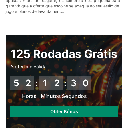
apostas. Antes de resgatar, leia sempre a letra pequena para
garantir que a oferta que escolhe se adequa ao seu estilo de
jogo e planos de levantamento.
125 Rodadas Grátis
A oferta é válida:
5
2
1
2
2
8
:
:
Horas
Minutos
Segundos
Obter Bónus