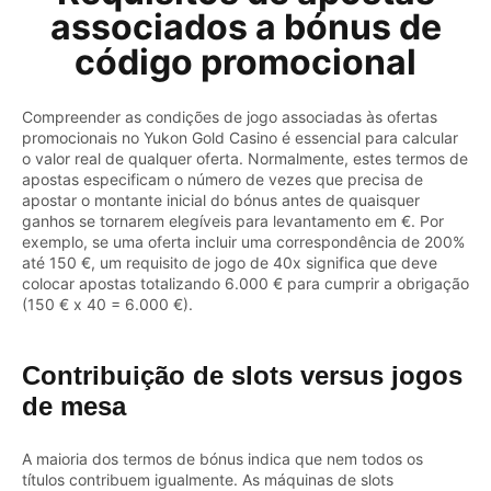
associados a bónus de
código promocional
Compreender as condições de jogo associadas às ofertas
promocionais no Yukon Gold Casino é essencial para calcular
o valor real de qualquer oferta. Normalmente, estes termos de
apostas especificam o número de vezes que precisa de
apostar o montante inicial do bónus antes de quaisquer
ganhos se tornarem elegíveis para levantamento em €. Por
exemplo, se uma oferta incluir uma correspondência de 200%
até 150 €, um requisito de jogo de 40x significa que deve
colocar apostas totalizando 6.000 € para cumprir a obrigação
(150 € x 40 = 6.000 €).
Contribuição de slots versus jogos
de mesa
A maioria dos termos de bónus indica que nem todos os
títulos contribuem igualmente. As máquinas de slots