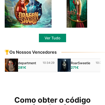
Ver Tudo
Os Nossos Vencedores
department
10:34:29
RoarSweetie
10:34:
281€
271€
Como obter o código