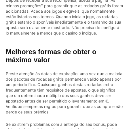
Depois de receber a sua recompensa, aceda à página "As
minhas promoções" para garantir que as rodadas grátis foram
adicionadas. Aceda aos jogos elegíveis, que normalmente
estão listados nos termos. Quando inicia o jogo, as rodadas
grátis estarão disponíveis imediatamente e o tamanho da sua
aposta será claramente mostrado. Não precisa de configurá-
lo manualmente a menos que o casino o indique.
Melhores formas de obter o
máximo valor
Preste atenção às datas de expiração, uma vez que a maioria
dos pacotes de rodadas grátis permanece válido apenas por
um período fixo. Quaisquer ganhos destas rodadas extra
frequentemente têm requisitos de apostas, o que significa
que um determinado múltiplo dos seus ganhos deve ser
apostado antes de ser permitido o levantamento em €.
Verifique sempre as regras para garantir que as cumpre e não
perde os seus prémios.
Se existirem problemas com a entrega do seu bónus, pode