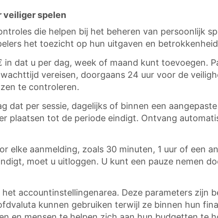
r veiliger spelen
ntroles die helpen bij het beheren van persoonlijk 
pelers het toezicht op hun uitgaven en betrokkenhe
 in dat u per dag, week of maand kunt toevoegen. 
 wachttijd vereisen, doorgaans 24 uur voor de veilighe
zen te controleren.
g dat per sessie, dagelijks of binnen een aangepast
r plaatsen tot de periode eindigt. Ontvang automa
oor elke aanmelding, zoals 30 minuten, 1 uur of een an
 eindigt, moet u uitloggen. U kunt een pauze nemen d
n het accountinstellingenarea. Deze parameters zijn
fdvaluta kunnen gebruiken terwijl ze binnen hun finan
en en mensen te helpen zich aan hun budgetten te hou