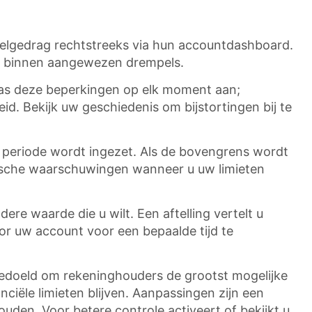
spelgedrag rechtstreeks via hun accountdashboard.
id binnen aangewezen drempels.
Pas deze beperkingen op elk moment aan;
id. Bekijk uw geschiedenis om bijstortingen bij te
e periode wordt ingezet. Als de bovengrens wordt
tische waarschuwingen wanneer u uw limieten
dere waarde die u wilt. Een aftelling vertelt u
oor uw account voor een bepaalde tijd te
 bedoeld om rekeninghouders de grootst mogelijke
ciële limieten blijven. Aanpassingen zijn een
den. Voor betere controle activeert of bekijkt u