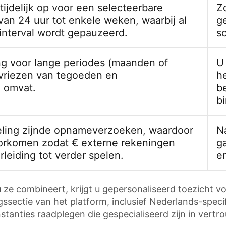
ijdelijk op voor een selecteerbare
Z
van 24 uur tot enkele weken, waarbij al
g
t interval wordt gepauzeerd.
sc
g voor lange periodes (maanden of
U 
evriezen van tegoeden en
h
 omvat.
b
b
eling zijnde opnameverzoeken, waardoor
N
orkomen zodat € externe rekeningen
ga
leiding tot verder spelen.
e
ze combineert, krijgt u gepersonaliseerd toezicht vo
ngssectie van het platform, inclusief Nederlands-spec
anties raadplegen die gespecialiseerd zijn in vertrou