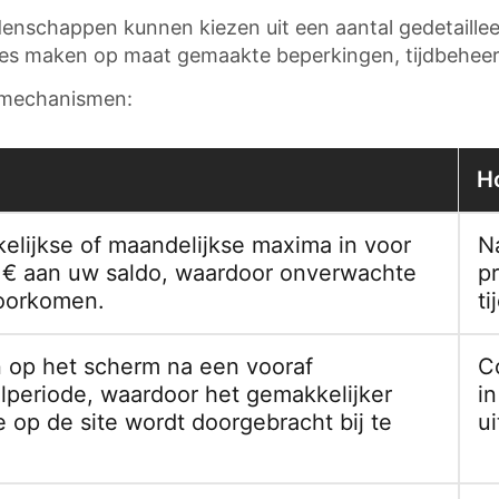
denschappen kunnen kiezen uit een aantal gedetaille
ies maken op maat gemaakte beperkingen, tijdbeheer
e mechanismen:
H
kelijkse of maandelijkse maxima in voor
N
 € aan uw saldo, waardoor onverwachte
p
oorkomen.
ti
 op het scherm na een vooraf
C
lperiode, waardoor het gemakkelijker
i
e op de site wordt doorgebracht bij te
ui