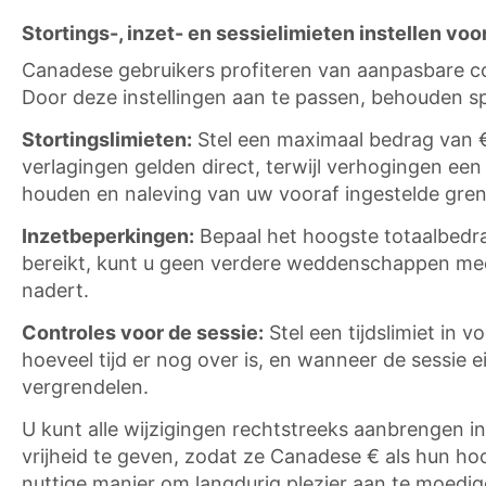
Stortings-, inzet- en sessielimieten instellen voo
Canadese gebruikers profiteren van aanpasbare co
Door deze instellingen aan te passen, behouden s
Stortingslimieten:
Stel een maximaal bedrag van €
verlagingen gelden direct, terwijl verhogingen een
houden en naleving van uw vooraf ingestelde gren
Inzetbeperkingen:
Bepaal het hoogste totaalbedra
bereikt, kunt u geen verdere weddenschappen mee
nadert.
Controles voor de sessie:
Stel een tijdslimiet in v
hoeveel tijd er nog over is, en wanneer de sessie
vergrendelen.
U kunt alle wijzigingen rechtstreeks aanbrengen i
vrijheid te geven, zodat ze Canadese € als hun hoo
nuttige manier om langdurig plezier aan te moedig