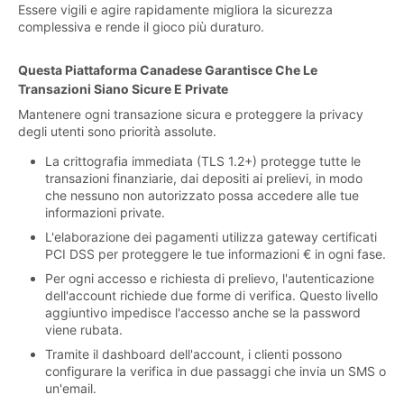
Essere vigili e agire rapidamente migliora la sicurezza
complessiva e rende il gioco più duraturo.
Questa Piattaforma Canadese Garantisce Che Le
Transazioni Siano Sicure E Private
Mantenere ogni transazione sicura e proteggere la privacy
degli utenti sono priorità assolute.
La crittografia immediata (TLS 1.2+) protegge tutte le
transazioni finanziarie, dai depositi ai prelievi, in modo
che nessuno non autorizzato possa accedere alle tue
informazioni private.
L'elaborazione dei pagamenti utilizza gateway certificati
PCI DSS per proteggere le tue informazioni € in ogni fase.
Per ogni accesso e richiesta di prelievo, l'autenticazione
dell'account richiede due forme di verifica. Questo livello
aggiuntivo impedisce l'accesso anche se la password
viene rubata.
Tramite il dashboard dell'account, i clienti possono
configurare la verifica in due passaggi che invia un SMS o
un'email.