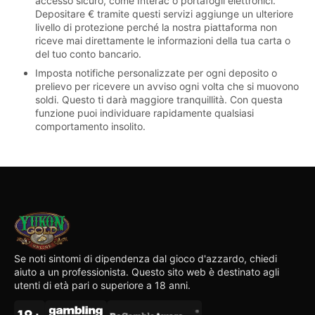
accesso sicuro, come Interac o portafogli elettronici.
Depositare € tramite questi servizi aggiunge un ulteriore
livello di protezione perché la nostra piattaforma non
riceve mai direttamente le informazioni della tua carta o
del tuo conto bancario.
Imposta notifiche personalizzate per ogni deposito o
prelievo per ricevere un avviso ogni volta che si muovono
soldi. Questo ti darà maggiore tranquillità. Con questa
funzione puoi individuare rapidamente qualsiasi
comportamento insolito.
Se noti sintomi di dipendenza dal gioco d'azzardo, chiedi
aiuto a un professionista. Questo sito web è destinato agli
utenti di età pari o superiore a 18 anni.