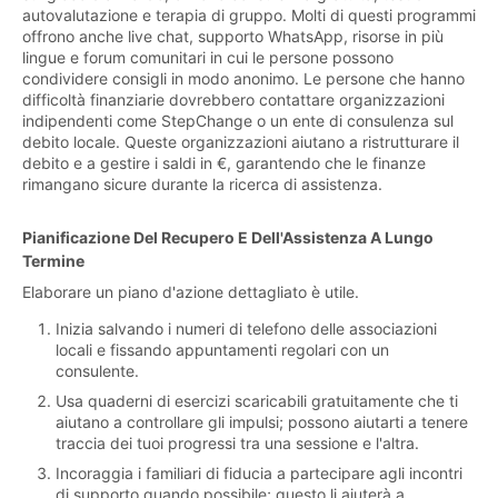
autovalutazione e terapia di gruppo. Molti di questi programmi
offrono anche live chat, supporto WhatsApp, risorse in più
lingue e forum comunitari in cui le persone possono
condividere consigli in modo anonimo. Le persone che hanno
difficoltà finanziarie dovrebbero contattare organizzazioni
indipendenti come StepChange o un ente di consulenza sul
debito locale. Queste organizzazioni aiutano a ristrutturare il
debito e a gestire i saldi in €, garantendo che le finanze
rimangano sicure durante la ricerca di assistenza.
Pianificazione Del Recupero E Dell'Assistenza A Lungo
Termine
Elaborare un piano d'azione dettagliato è utile.
Inizia salvando i numeri di telefono delle associazioni
locali e fissando appuntamenti regolari con un
consulente.
Usa quaderni di esercizi scaricabili gratuitamente che ti
aiutano a controllare gli impulsi; possono aiutarti a tenere
traccia dei tuoi progressi tra una sessione e l'altra.
Incoraggia i familiari di fiducia a partecipare agli incontri
di supporto quando possibile; questo li aiuterà a