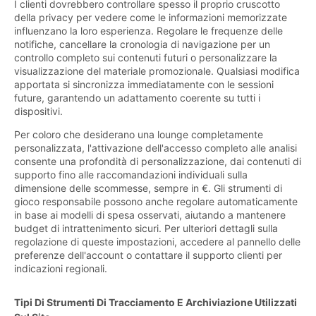
I clienti dovrebbero controllare spesso il proprio cruscotto
della privacy per vedere come le informazioni memorizzate
influenzano la loro esperienza. Regolare le frequenze delle
notifiche, cancellare la cronologia di navigazione per un
controllo completo sui contenuti futuri o personalizzare la
visualizzazione del materiale promozionale. Qualsiasi modifica
apportata si sincronizza immediatamente con le sessioni
future, garantendo un adattamento coerente su tutti i
dispositivi.
Per coloro che desiderano una lounge completamente
personalizzata, l'attivazione dell'accesso completo alle analisi
consente una profondità di personalizzazione, dai contenuti di
supporto fino alle raccomandazioni individuali sulla
dimensione delle scommesse, sempre in €. Gli strumenti di
gioco responsabile possono anche regolare automaticamente
in base ai modelli di spesa osservati, aiutando a mantenere
budget di intrattenimento sicuri. Per ulteriori dettagli sulla
regolazione di queste impostazioni, accedere al pannello delle
preferenze dell'account o contattare il supporto clienti per
indicazioni regionali.
Tipi Di Strumenti Di Tracciamento E Archiviazione Utilizzati