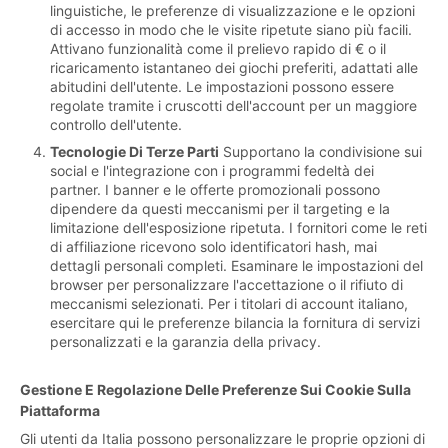
linguistiche, le preferenze di visualizzazione e le opzioni
di accesso in modo che le visite ripetute siano più facili.
Attivano funzionalità come il prelievo rapido di € o il
ricaricamento istantaneo dei giochi preferiti, adattati alle
abitudini dell'utente. Le impostazioni possono essere
regolate tramite i cruscotti dell'account per un maggiore
controllo dell'utente.
Tecnologie Di Terze Parti
Supportano la condivisione sui
social e l'integrazione con i programmi fedeltà dei
partner. I banner e le offerte promozionali possono
dipendere da questi meccanismi per il targeting e la
limitazione dell'esposizione ripetuta. I fornitori come le reti
di affiliazione ricevono solo identificatori hash, mai
dettagli personali completi. Esaminare le impostazioni del
browser per personalizzare l'accettazione o il rifiuto di
meccanismi selezionati. Per i titolari di account italiano,
esercitare qui le preferenze bilancia la fornitura di servizi
personalizzati e la garanzia della privacy.
Gestione E Regolazione Delle Preferenze Sui Cookie Sulla
Piattaforma
Gli utenti da Italia possono personalizzare le proprie opzioni di