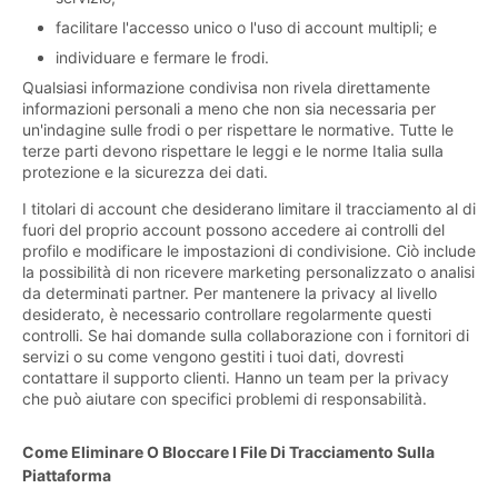
facilitare l'accesso unico o l'uso di account multipli; e
individuare e fermare le frodi.
Qualsiasi informazione condivisa non rivela direttamente
informazioni personali a meno che non sia necessaria per
un'indagine sulle frodi o per rispettare le normative. Tutte le
terze parti devono rispettare le leggi e le norme Italia sulla
protezione e la sicurezza dei dati.
I titolari di account che desiderano limitare il tracciamento al di
fuori del proprio account possono accedere ai controlli del
profilo e modificare le impostazioni di condivisione. Ciò include
la possibilità di non ricevere marketing personalizzato o analisi
da determinati partner. Per mantenere la privacy al livello
desiderato, è necessario controllare regolarmente questi
controlli. Se hai domande sulla collaborazione con i fornitori di
servizi o su come vengono gestiti i tuoi dati, dovresti
contattare il supporto clienti. Hanno un team per la privacy
che può aiutare con specifici problemi di responsabilità.
Come Eliminare O Bloccare I File Di Tracciamento Sulla
Piattaforma