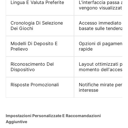
Lingua E Valuta Preferite
L'interfaccia passa alla
vengono visualizzati i
Cronologia Di Selezione
Accesso immediato ai t
Dei Giochi
basate sulle tendenze
Modelli Di Deposito E
Opzioni di pagamento s
Prelievo
rapide
Riconoscimento Del
Layout ottimizzati per 
Dispositivo
momento dell'accesso
Risposte Promozionali
Notifiche mirate per 
interesse
Impostazioni Personalizzate E Raccomandazioni
Aggiuntive