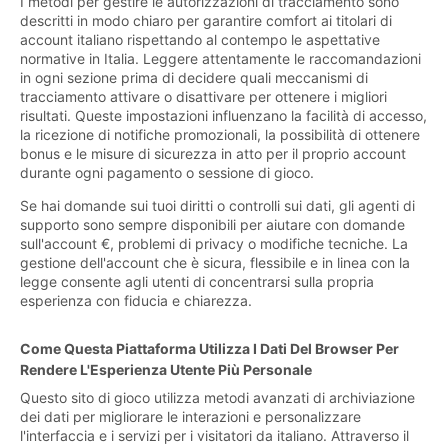
I metodi per gestire le autorizzazioni di tracciamento sono
descritti in modo chiaro per garantire comfort ai titolari di
account italiano rispettando al contempo le aspettative
normative in Italia. Leggere attentamente le raccomandazioni
in ogni sezione prima di decidere quali meccanismi di
tracciamento attivare o disattivare per ottenere i migliori
risultati. Queste impostazioni influenzano la facilità di accesso,
la ricezione di notifiche promozionali, la possibilità di ottenere
bonus e le misure di sicurezza in atto per il proprio account
durante ogni pagamento o sessione di gioco.
Se hai domande sui tuoi diritti o controlli sui dati, gli agenti di
supporto sono sempre disponibili per aiutare con domande
sull'account €, problemi di privacy o modifiche tecniche. La
gestione dell'account che è sicura, flessibile e in linea con la
legge consente agli utenti di concentrarsi sulla propria
esperienza con fiducia e chiarezza.
Come Questa Piattaforma Utilizza I Dati Del Browser Per
Rendere L'Esperienza Utente Più Personale
Questo sito di gioco utilizza metodi avanzati di archiviazione
dei dati per migliorare le interazioni e personalizzare
l'interfaccia e i servizi per i visitatori da italiano. Attraverso il