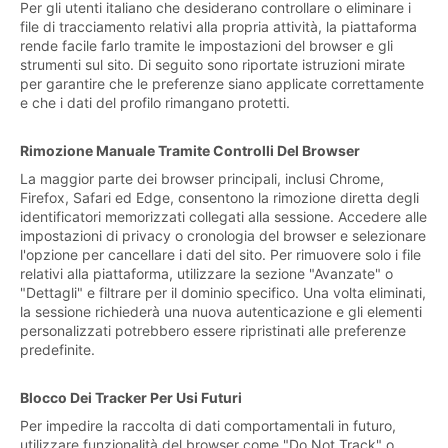
Per gli utenti italiano che desiderano controllare o eliminare i
file di tracciamento relativi alla propria attività, la piattaforma
rende facile farlo tramite le impostazioni del browser e gli
strumenti sul sito. Di seguito sono riportate istruzioni mirate
per garantire che le preferenze siano applicate correttamente
e che i dati del profilo rimangano protetti.
Rimozione Manuale Tramite Controlli Del Browser
La maggior parte dei browser principali, inclusi Chrome,
Firefox, Safari ed Edge, consentono la rimozione diretta degli
identificatori memorizzati collegati alla sessione. Accedere alle
impostazioni di privacy o cronologia del browser e selezionare
l'opzione per cancellare i dati del sito. Per rimuovere solo i file
relativi alla piattaforma, utilizzare la sezione "Avanzate" o
"Dettagli" e filtrare per il dominio specifico. Una volta eliminati,
la sessione richiederà una nuova autenticazione e gli elementi
personalizzati potrebbero essere ripristinati alle preferenze
predefinite.
Blocco Dei Tracker Per Usi Futuri
Per impedire la raccolta di dati comportamentali in futuro,
utilizzare funzionalità del browser come "Do Not Track" o