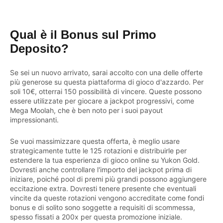
Qual è il Bonus sul Primo
Deposito?
Se sei un nuovo arrivato, sarai accolto con una delle offerte
più generose su questa piattaforma di gioco d'azzardo. Per
soli 10€, otterrai 150 possibilità di vincere. Queste possono
essere utilizzate per giocare a jackpot progressivi, come
Mega Moolah, che è ben noto per i suoi payout
impressionanti.
Se vuoi massimizzare questa offerta, è meglio usare
strategicamente tutte le 125 rotazioni e distribuirle per
estendere la tua esperienza di gioco online su Yukon Gold.
Dovresti anche controllare l'importo del jackpot prima di
iniziare, poiché pool di premi più grandi possono aggiungere
eccitazione extra. Dovresti tenere presente che eventuali
vincite da queste rotazioni vengono accreditate come fondi
bonus e di solito sono soggette a requisiti di scommessa,
spesso fissati a 200x per questa promozione iniziale.