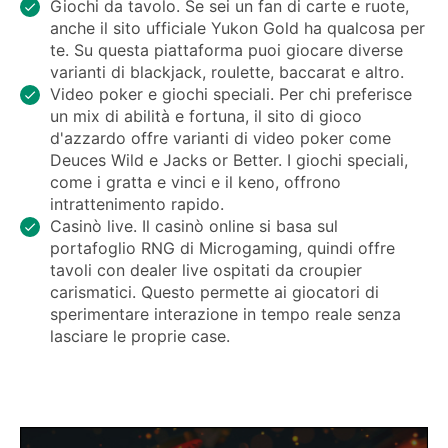
Giochi da tavolo. Se sei un fan di carte e ruote,
anche il sito ufficiale Yukon Gold ha qualcosa per
te. Su questa piattaforma puoi giocare diverse
varianti di blackjack, roulette, baccarat e altro.
Video poker e giochi speciali. Per chi preferisce
un mix di abilità e fortuna, il sito di gioco
d'azzardo offre varianti di video poker come
Deuces Wild e Jacks or Better. I giochi speciali,
come i gratta e vinci e il keno, offrono
intrattenimento rapido.
Casinò live. Il casinò online si basa sul
portafoglio RNG di Microgaming, quindi offre
tavoli con dealer live ospitati da croupier
carismatici. Questo permette ai giocatori di
sperimentare interazione in tempo reale senza
lasciare le proprie case.