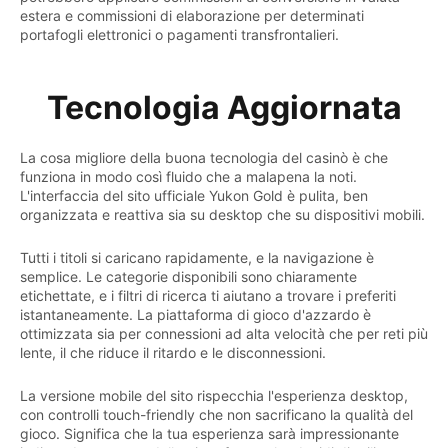
estera e commissioni di elaborazione per determinati
portafogli elettronici o pagamenti transfrontalieri.
Tecnologia Aggiornata
La cosa migliore della buona tecnologia del casinò è che
funziona in modo così fluido che a malapena la noti.
L'interfaccia del sito ufficiale Yukon Gold è pulita, ben
organizzata e reattiva sia su desktop che su dispositivi mobili.
Tutti i titoli si caricano rapidamente, e la navigazione è
semplice. Le categorie disponibili sono chiaramente
etichettate, e i filtri di ricerca ti aiutano a trovare i preferiti
istantaneamente. La piattaforma di gioco d'azzardo è
ottimizzata sia per connessioni ad alta velocità che per reti più
lente, il che riduce il ritardo e le disconnessioni.
La versione mobile del sito rispecchia l'esperienza desktop,
con controlli touch-friendly che non sacrificano la qualità del
gioco. Significa che la tua esperienza sarà impressionante