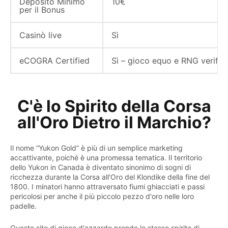
Deposito Minimo
10€
per il Bonus
Casinò live
Sì
eCOGRA Certified
Sì – gioco equo e RNG verific
C'è lo Spirito della Corsa
all'Oro Dietro il Marchio?
Il nome “Yukon Gold” è più di un semplice marketing
accattivante, poiché è una promessa tematica. Il territorio
dello Yukon in Canada è diventato sinonimo di sogni di
ricchezza durante la Corsa all'Oro del Klondike della fine del
1800. I minatori hanno attraversato fiumi ghiacciati e passi
pericolosi per anche il più piccolo pezzo d'oro nelle loro
padelle.
Questo sito di gioco d'azzardo prende lo stesso spirito di