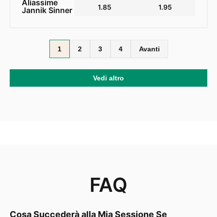
Aliassime
1.85
1.95
Jannik Sinner
1
2
3
4
Avanti
Vedi altro
FAQ
Cosa Succederà alla Mia Sessione Se