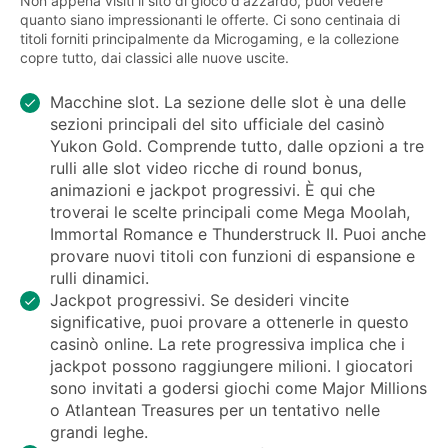
Non appena visiti il sito di gioco d'azzardo, puoi vedere
quanto siano impressionanti le offerte. Ci sono centinaia di
titoli forniti principalmente da Microgaming, e la collezione
copre tutto, dai classici alle nuove uscite.
Macchine slot. La sezione delle slot è una delle
sezioni principali del sito ufficiale del casinò
Yukon Gold. Comprende tutto, dalle opzioni a tre
rulli alle slot video ricche di round bonus,
animazioni e jackpot progressivi. È qui che
troverai le scelte principali come Mega Moolah,
Immortal Romance e Thunderstruck II. Puoi anche
provare nuovi titoli con funzioni di espansione e
rulli dinamici.
Jackpot progressivi. Se desideri vincite
significative, puoi provare a ottenerle in questo
casinò online. La rete progressiva implica che i
jackpot possono raggiungere milioni. I giocatori
sono invitati a godersi giochi come Major Millions
o Atlantean Treasures per un tentativo nelle
grandi leghe.