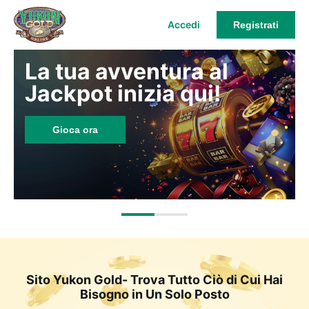
Accedi
Registrati
a
La tua avventura al
Jackpot inizia qui!
Gioca ora
Sito Yukon Gold- Trova Tutto Ciò di Cui Hai
Bisogno in Un Solo Posto