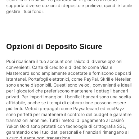
supporta diverse opzioni di deposito e prelievo, quindi è facile
gestire i tuoi fondi.
Opzioni di Deposito Sicure
Puoi ricaricare il tuo account con l'aiuto di diverse opzioni
convenienti. Carte di credito e di debito come Visa e
Mastercard sono ampiamente accettate e forniscono depositi
istantanei. Portafogli elettronici, come PayPal, Skrill e Neteller,
sono anche disponibili. Questi sono veloci, convenienti e ideali
per i giocatori che preferiscono mantenere i dettagli bancari
privati. Per importi maggiori, i bonifici bancari sono una scelta
affidabile, anche se i tempi di elaborazione possono essere
più lenti. Metodi prepagati come Paysafecard ed ecoPayz
sono perfetti per mantenere il controllo del budget e garantire
transazioni anonime. Tutti i metodi di pagamento al casinò
Yukon Gold sono protetti con tecnologia di crittografia SSL,
garantendo che i tuoi dati personali e finanziari rimangano al
sicuro durante ogni transazione.