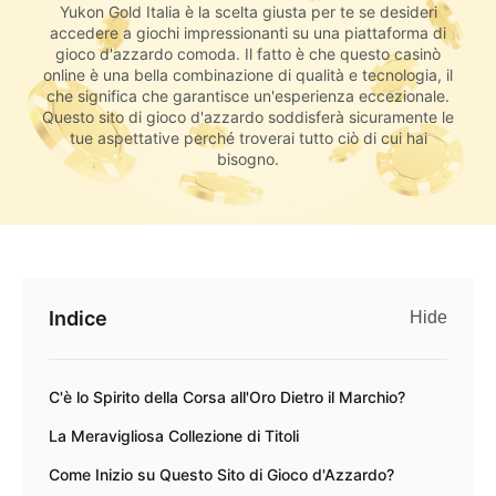
Yukon Gold Italia è la scelta giusta per te se desideri
accedere a giochi impressionanti su una piattaforma di
gioco d'azzardo comoda. Il fatto è che questo casinò
online è una bella combinazione di qualità e tecnologia, il
che significa che garantisce un'esperienza eccezionale.
Questo sito di gioco d'azzardo soddisferà sicuramente le
tue aspettative perché troverai tutto ciò di cui hai
bisogno.
Indice
Hide
C'è lo Spirito della Corsa all'Oro Dietro il Marchio?
La Meravigliosa Collezione di Titoli
Come Inizio su Questo Sito di Gioco d'Azzardo?