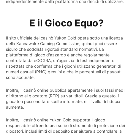
indipendentemente dalla piattaforma che decidi di utilizzare.
E il Gioco Equo?
Il sito ufficiale del casinò Yukon Gold opera sotto una licenza
della Kahnawake Gaming Commission, quindi puoi essere
sicuro che soddisfa rigorosi standard normativi. La
piattaforma di gioco d'azzardo è anche regolarmente
controllata da eCOGRA, un'agenzia di test indipendente
rispettata che conferma che i giochi utilizzano generatori di
numeri casuali (RNG) genuini e che le percentuali di payout
sono accurate.
Inoltre, il casinò online pubblica apertamente i suoi tassi medi
di ritorno al giocatore (RTP) su vari titoli. Grazie a questo, i
giocatori possono fare scelte informate, e il livello di fiducia
aumenta.
Inoltre, il casinò online Yukon Gold supporta il gioco
responsabile offrendo una serie di strumenti di protezione dei
giocatori, inclusi limiti di deposito per aiutare a controllare la