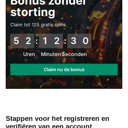
Bonus zonder
storting
Claim tot 125 gratis spins
5
2
1
2
2
8
:
:
Uren
Minuten
Seconden
Claim nu de bonus
Stappen voor het registreren en
verifiëren van een account