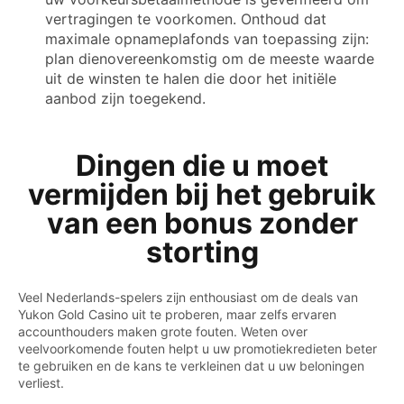
vertragingen te voorkomen. Onthoud dat
maximale opnameplafonds van toepassing zijn:
plan dienovereenkomstig om de meeste waarde
uit de winsten te halen die door het initiële
aanbod zijn toegekend.
Dingen die u moet
vermijden bij het gebruik
van een bonus zonder
storting
Veel Nederlands-spelers zijn enthousiast om de deals van
Yukon Gold Casino uit te proberen, maar zelfs ervaren
accounthouders maken grote fouten. Weten over
veelvoorkomende fouten helpt u uw promotiekredieten beter
te gebruiken en de kans te verkleinen dat u uw beloningen
verliest.