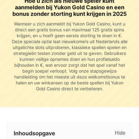
Hoe u zich als nieuwe speler kunt
aanmelden bij Yukon Gold Casino en een
bonus zonder storting kunt krijgen in 2025
Wanneer u zich aanmeldt bij Yukon Gold Casino, kunt u
direct een gratis bonus van maximaal 125 gratis spins
krijgen, en u hoeft geen eerste storting te doen in €.
Deze speciale optie laat nieuwkomers uit Nederlands alle
uitgelichte slots uitproberen, klassieke spellen spelen en
strategieën testen zonder geld uit te geven. Gebruikers
kunnen veilige opnames doen en hun profielsaldo
bijhouden in €, wat ervoor zorgt dat het spel vanaf het
begin soepel verloopt. Volg onze stapsgewijze
handleiding om het meeste uit deze welkomstbonus te
halen en uw winkansen op de beste spellen bij Yukon
Gold Casino direct te verbeteren.
Inhoudsopgave
Hide