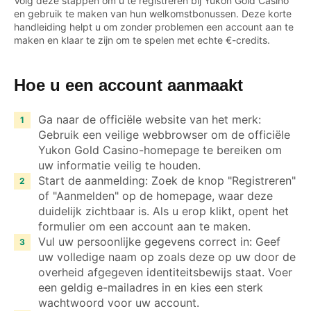
Volg deze stappen om u te registreren bij Yukon Gold Casino
en gebruik te maken van hun welkomstbonussen. Deze korte
handleiding helpt u om zonder problemen een account aan te
maken en klaar te zijn om te spelen met echte €-credits.
Hoe u een account aanmaakt
Ga naar de officiële website van het merk:
Gebruik een veilige webbrowser om de officiële
Yukon Gold Casino-homepage te bereiken om
uw informatie veilig te houden.
Start de aanmelding: Zoek de knop "Registreren"
of "Aanmelden" op de homepage, waar deze
duidelijk zichtbaar is. Als u erop klikt, opent het
formulier om een account aan te maken.
Vul uw persoonlijke gegevens correct in: Geef
uw volledige naam op zoals deze op uw door de
overheid afgegeven identiteitsbewijs staat. Voer
een geldig e-mailadres in en kies een sterk
wachtwoord voor uw account.