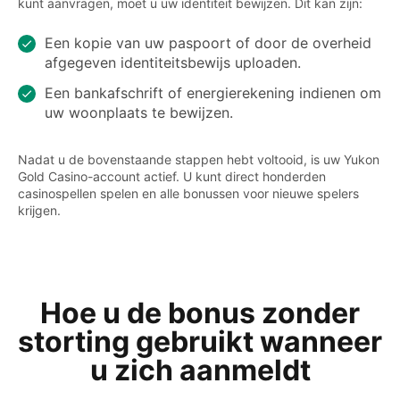
kunt aanvragen, moet u uw identiteit bewijzen. Dit kan zijn:
Een kopie van uw paspoort of door de overheid
afgegeven identiteitsbewijs uploaden.
Een bankafschrift of energierekening indienen om
uw woonplaats te bewijzen.
Nadat u de bovenstaande stappen hebt voltooid, is uw Yukon
Gold Casino-account actief. U kunt direct honderden
casinospellen spelen en alle bonussen voor nieuwe spelers
krijgen.
Hoe u de bonus zonder
storting gebruikt wanneer
u zich aanmeldt