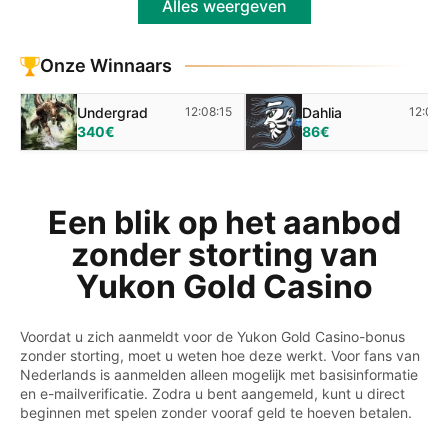
Alles weergeven
Onze Winnaars
Undergrad
12:08:15
Dahlia
12:08:
340€
86€
Een blik op het aanbod
zonder storting van
Yukon Gold Casino
Voordat u zich aanmeldt voor de Yukon Gold Casino-bonus
zonder storting, moet u weten hoe deze werkt. Voor fans van
Nederlands is aanmelden alleen mogelijk met basisinformatie
en e-mailverificatie. Zodra u bent aangemeld, kunt u direct
beginnen met spelen zonder vooraf geld te hoeven betalen.