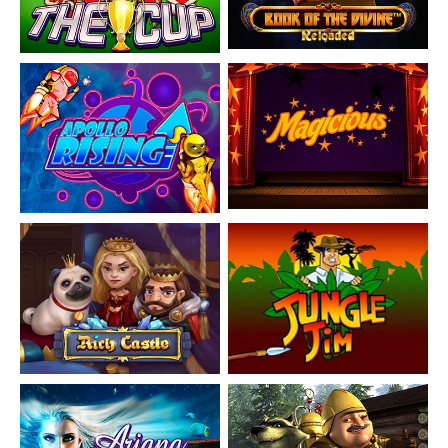
inzetvereisten
Soorten spellen die u met een bonus zonder storting
kunt spelen
Slots kiezen
Compatibiliteit met tafelspellen
Een uitleg van maximale winsten en
opnamebeperkingen
Hoe u het meeste uit uw bonus zonder storting haalt
Dingen die u moet vermijden bij het gebruik van een
bonus zonder storting
Vergelijking van de bonus zonder storting van Yukon
Gold Casino met concurrenten
Initiële kredietwaarde en geldigheid
Inzetvereiste en uitkeringsplafonds
Spellenportfolio en toegankelijkheid