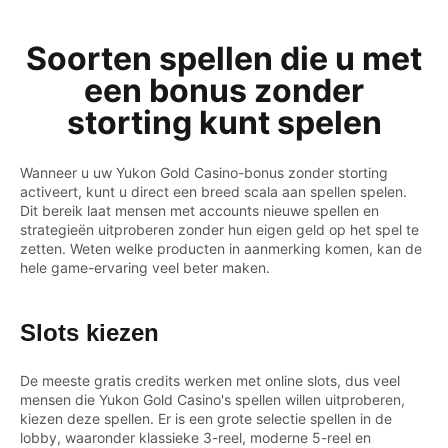
Soorten spellen die u met
een bonus zonder
storting kunt spelen
Wanneer u uw Yukon Gold Casino-bonus zonder storting
activeert, kunt u direct een breed scala aan spellen spelen.
Dit bereik laat mensen met accounts nieuwe spellen en
strategieën uitproberen zonder hun eigen geld op het spel te
zetten. Weten welke producten in aanmerking komen, kan de
hele game-ervaring veel beter maken.
Slots kiezen
De meeste gratis credits werken met online slots, dus veel
mensen die Yukon Gold Casino's spellen willen uitproberen,
kiezen deze spellen. Er is een grote selectie spellen in de
lobby, waaronder klassieke 3-reel, moderne 5-reel en