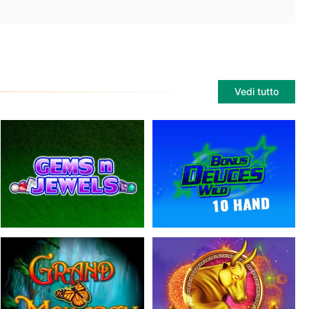
Vedi tutto