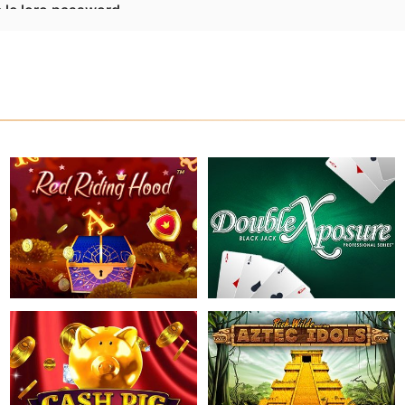
 le loro password
n Gold Casino
accesso a Yukon Gold Casino
nus
tua l'accesso
Casino
kon Gold Casino
a Yukon Gold Casino