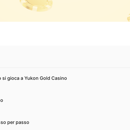
o si gioca a Yukon Gold Casino
no
sso per passo