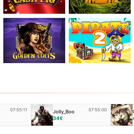
07:55:28
07:55:11
Boromir
409€