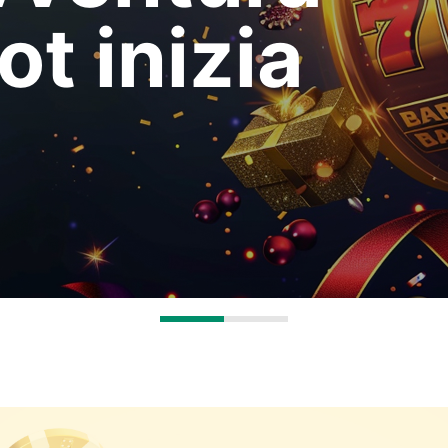
ot inizia