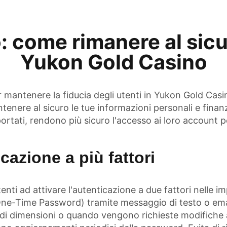
o: come rimanere al sic
Yukon Gold Casino
 mantenere la fiducia degli utenti in Yukon Gold Casino
tenere al sicuro le tue informazioni personali e finan
portati, rendono più sicuro l'accesso ai loro account per
icazione a più fattori
 utenti ad attivare l'autenticazione a due fattori nelle
(One-Time Password) tramite messaggio di testo o ema
 dimensioni o quando vengono richieste modifiche al