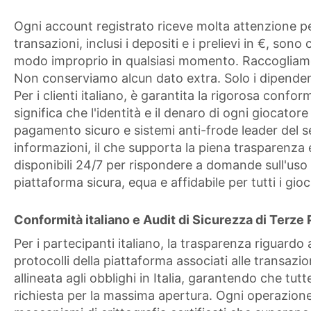
Ogni account registrato riceve molta attenzione per
transazioni, inclusi i depositi e i prelievi in €, so
modo improprio in qualsiasi momento. Raccogliamo so
Non conserviamo alcun dato extra. Solo i dipendenti
Per i clienti italiano, è garantita la rigorosa confor
significa che l'identità e il denaro di ogni giocato
pagamento sicuro e sistemi anti-frode leader del set
informazioni, il che supporta la piena trasparenza e 
disponibili 24/7 per rispondere a domande sull'uso 
piattaforma sicura, equa e affidabile per tutti i gioc
Conformità italiano e Audit di Sicurezza di Terze 
Per i partecipanti italiano, la trasparenza riguardo 
protocolli della piattaforma associati alle transazi
allineata agli obblighi in Italia, garantendo che tutt
richiesta per la massima apertura. Ogni operazione 