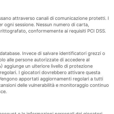
ssano attraverso canali di comunicazione protetti. I
a per ogni sessione. Nessun numero di carta,
crittografato, conformemente ai requisiti PCI DSS.
database. Invece di salvare identificatori grezzi o
olo alle persone autorizzate di accedere al
) aggiunge un ulteriore livello di protezione
egolari. I giocatori dovrebbero attivare questa
o. Vengono apportati aggiornamenti regolari a tutti
 scansioni delle vulnerabilità e monitoraggio continuo
cce.
 account e le informazioni personali dei giocatori