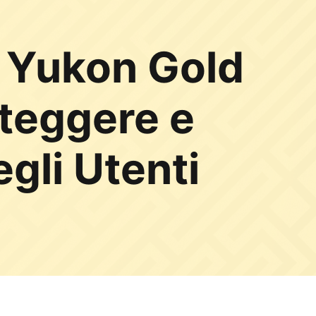
el Yukon Gold
teggere e
egli Utenti