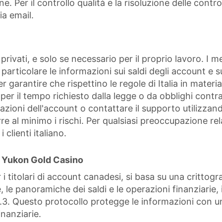
ne. Per il controllo qualità e la risoluzione delle contr
ia email.
 privati, e solo se necessario per il proprio lavoro. I 
particolare le informazioni sui saldi degli account e su
garantire che rispettino le regole di Italia in materia
 il tempo richiesto dalla legge o da obblighi contratt
stazioni dell'account o contattare il supporto utilizz
rre al minimo i rischi. Per qualsiasi preoccupazione rel
 clienti italiano.
da Yukon Gold Casino
r i titolari di account canadesi, si basa su una crittog
, le panoramiche dei saldi e le operazioni finanziarie, in
.3. Questo protocollo protegge le informazioni con un
nanziarie.