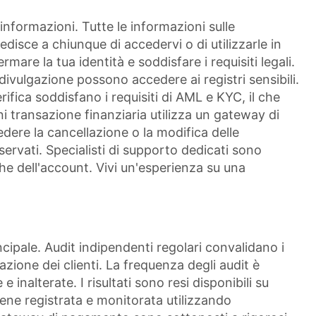
informazioni. Tutte le informazioni sulle
edisce a chiunque di accedervi o di utilizzarle in
re la tua identità e soddisfare i requisiti legali.
divulgazione possono accedere ai registri sensibili.
erifica soddisfano i requisiti di AML e KYC, il che
ni transazione finanziaria utilizza un gateway di
edere la cancellazione o la modifica delle
nservati. Specialisti di supporto dedicati sono
che dell'account. Vivi un'esperienza su una
incipale. Audit indipendenti regolari convalidano i
azione dei clienti. La frequenza degli audit è
 inalterate. I risultati sono resi disponibili su
iene registrata e monitorata utilizzando