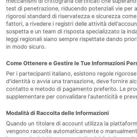
meccanismi di crittografia certificati che superano 
test di penetrazione, riducendo potenziali vie per a
rigorosi standard di riservatezza e sicurezza come de
fattori, a rivedere i registri delle attività dell'acco
sospetta e un team di risposta specializzato la in
leggi regionali siano sempre rispettate dando priorit
in modo sicuro.
Come Ottenere e Gestire le Tue Informazioni Per
Per i partecipanti italiano, esistono regole rigoro
d'identità o avvia una transazione, deve fornire al
contatto e metodo di pagamento preferito. Le proce
supplementare per convalidare l'autenticità e preve
Modalità di Raccolta delle Informazioni
Quando un titolare di account utilizza la piattafor
vengono raccolte automaticamente o manualmente. Gl