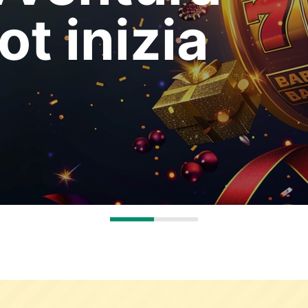
ot inizia