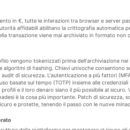
to in €, tutte le interazioni tra browser e server pa
autorità affidabili abilitano la crittografia automatic
della transazione viene mai archiviato in formato non 
ofilo vengono tokenizzati prima dell'archiviazione nei 
te algoritmi di hashing. Chiavi univoche consentono s
 audit di sicurezza. L'autenticazione a più fattori (MFA
so basate sul tempo (TOTP) insieme alle credenziali r
profili e il loro denaro siano il più possibile al sicur
 canadesi è la cosa più importante. Patch di sicurezza,
 sicuro e protette, tenendo il passo con le nuove mina
erato
astruttura della piattaforma per mantenere al sicuro gli