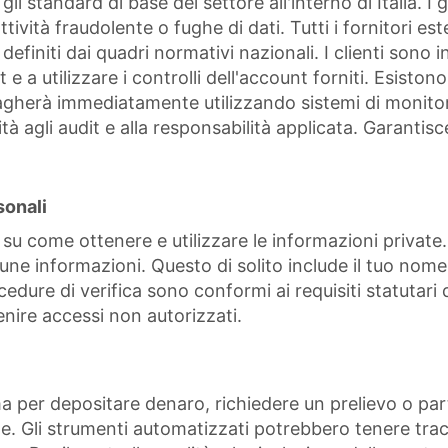
gli standard di base del settore all'interno di Italia.
ttività fraudolente o fughe di dati. Tutti i fornitori 
finiti dai quadri normativi nazionali. I clienti sono i
unt e a utilizzare i controlli dell'account forniti. Esist
dagherà immediatamente utilizzando sistemi di monito
à agli audit e alla responsabilità applicata. Garantisce
sonali
se su come ottenere e utilizzare le informazioni privat
cune informazioni. Questo di solito include il tuo nome
dure di verifica sono conformi ai requisiti statutari
nire accessi non autorizzati.
ma per depositare denaro, richiedere un prelievo o par
i strumenti automatizzati potrebbero tenere traccia de