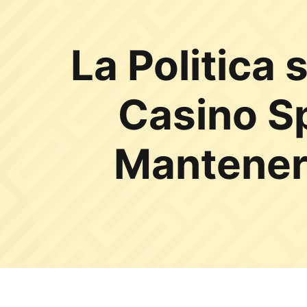
La Politica 
Casino S
Mantenere 