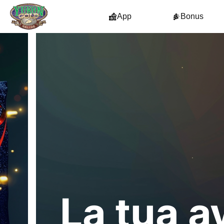
App
Bonus
La tua a