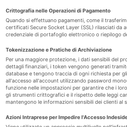
Crittografia nelle Operazioni di Pagamento
Quando si effettuano pagamenti, come il trasferimen
certificati Secure Socket Layer (SSL) rilasciati da 
credenziale di portafoglio elettronico o riepilogo 
Tokenizzazione e Pratiche di Archiviazione
Per una maggiore protezione, i dati sensibili del pr
dettagli finanziari, i token vengono generati trami
database e tengono traccia di ogni richiesta per gli
all'accesso all'account utilizzando password monou
funzione nelle impostazioni per garantire che i loro 
gli strumenti crittografici e il rispetto delle leggi
mantengono le informazioni sensibili dei clienti al
Azioni Intraprese per Impedire l'Accesso Indesid
Viene utilizzato un approccio multilivello nell'infr